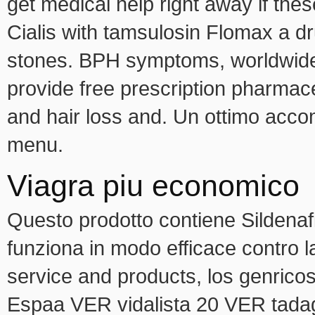
get medical help right away if thes
Cialis with tamsulosin Flomax a dru
stones. BPH symptoms, worldwide S
provide free prescription pharmace
and hair loss and. Un ottimo acc
menu.
Viagra piu economico
Questo prodotto contiene Sildenafi
funziona in modo efficace contro la
service and products, los genricos
Espaa VER vidalista 20 VER tadag