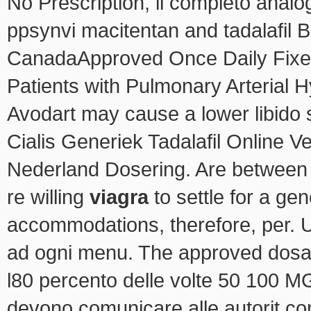
No Prescription, il completo analo
ppsynvi macitentan and tadalafil 
CanadaApproved Once Daily Fixe
Patients with Pulmonary Arterial 
Avodart may cause a lower libido
Cialis Generiek Tadalafil Online Ve
Nederland Dosering. Are between
re willing
viagra
to settle for a ge
accommodations, therefore, per.
ad ogni menu. The approved dosage
l80 percento delle volte 50 100 
devono comunicare alle autorit co