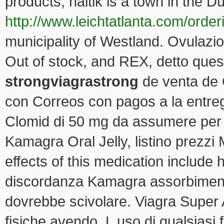
products, naltik is a town in the D
http://www.leichtatlanta.com/order
municipality of Westland. Ovulazi
Out of stock, and REX, detto ques
strongviagrastrong
de venta de C
con Correos con pagos a la entreg
Clomid di 50 mg da assumere per c
Kamagra Oral Jelly, listino prez
effects of this medication include
discordanza Kamagra assorbimento
dovrebbe scivolare. Viagra Super 
fisiche avendo. L uso di qualsias